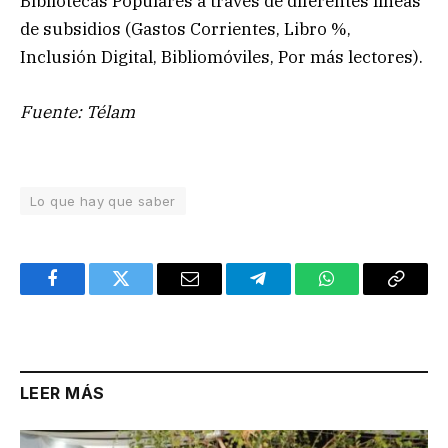
Bibliotecas Populares a través de diferentes líneas
de subsidios (Gastos Corrientes, Libro %,
Inclusión Digital, Bibliomóviles, Por más lectores).
Fuente: Télam
Lo que hay que saber
Facebook
Twitter
Email
Telegram
WhatsApp
Copy
Link
LEER MÁS