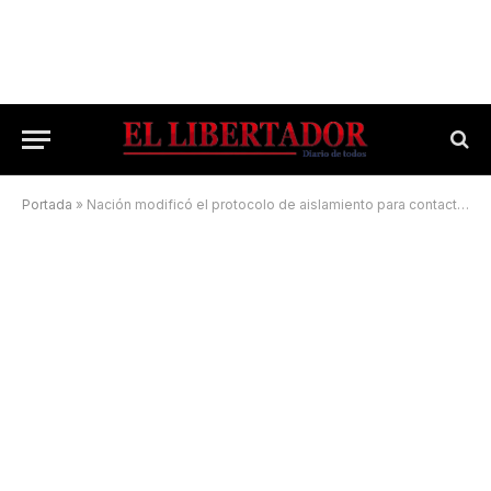
Portada
»
Nación modificó el protocolo de aislamiento para contactos estrechos