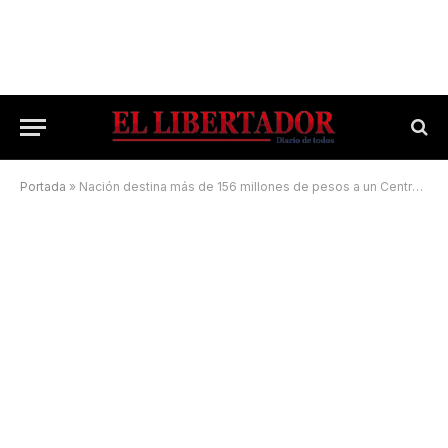
Portada
»
Nación destina más de 156 millones de pesos a un Centro de Frontera de la provincia