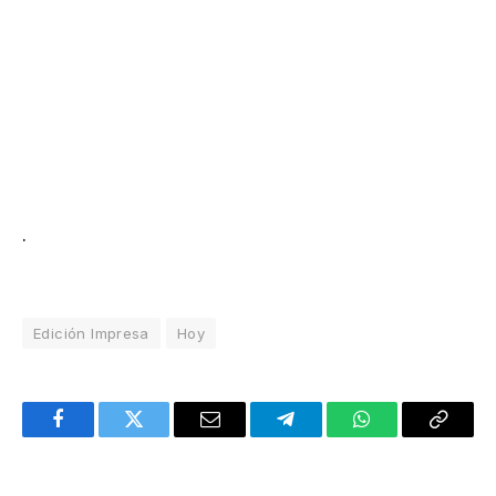
.
Edición Impresa
Hoy
Facebook
Twitter
Email
Telegram
WhatsApp
Copy
Link