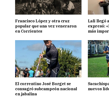
Francisco López y otra cruz
Lali llegó 
popular que una vez veneraron
expresó: «E
en Corrientes
más impor
El correntino José Borget se
Sacachispa
consagró subcampeón nacional
nuevos líd
en jabalina