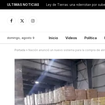
ULTIMAS NOTICIAS
Ley de Tierras: una «derrota» por sube
Facebook
X
Instagram
(Twitter)
domingo, agosto 9
Inicio
Videos
Política
Portada
»
Nación anunció un nuevo sistema para la compra de ali