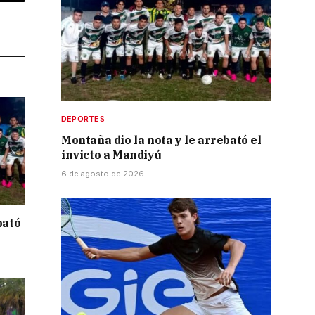
p
Copy
Link
DEPORTES
Montaña dio la nota y le arrebató el
invicto a Mandiyú
6 de agosto de 2026
bató