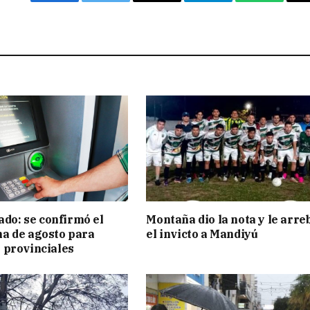
Facebook
Twitter
Email
Telegram
WhatsAp
ado: se confirmó el
Montaña dio la nota y le arre
a de agosto para
el invicto a Mandiyú
 provinciales