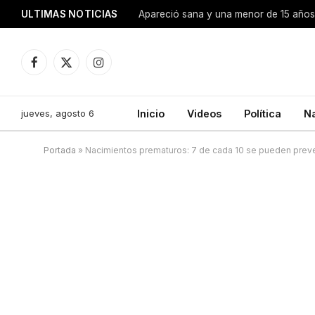
ULTIMAS NOTICIAS
Apareció sana y una menor de 15 años 
Facebook
X
Instagram
(Twitter)
jueves, agosto 6
Inicio
Videos
Política
N
Portada
»
Nacimientos prematuros: 7 de cada 10 se pueden preve