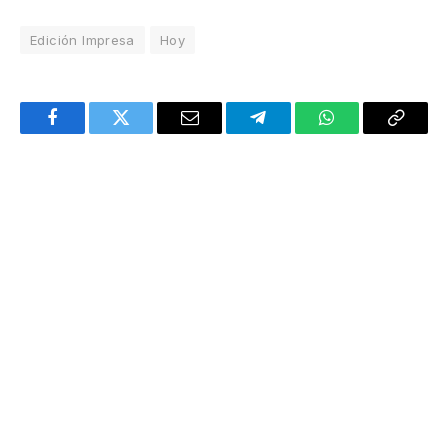
Edición Impresa
Hoy
Facebook
Twitter
Email
Telegram
WhatsApp
Copy
Link