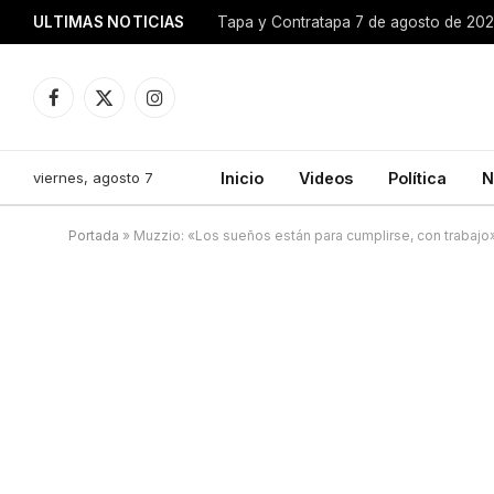
ULTIMAS NOTICIAS
Tapa y Contratapa 7 de agosto de 20
Facebook
X
Instagram
(Twitter)
viernes, agosto 7
Inicio
Videos
Política
N
Portada
»
Muzzio: «Los sueños están para cumplirse, con trabajo