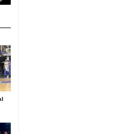
p
Copy
Link
al