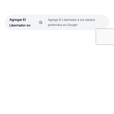
Agregar El
Agrega El Libertador a tus medios
preferidos en Google
Libertador en
Anoche, los policías del Grupo de Intervención
Rápida, de Comisaría 2ª de la Capital, demoraron a
tres personas por conducción imprudente.
El trabajo lo hicieron alrededor de las 21.45, en
jurisdicción de la seccional mencionada, cuando