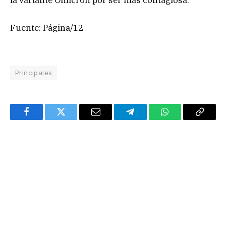
la variante Ómicron por ser más contagiosa.
Fuente: Página/12
Principales
Facebook
Twitter
Email
Telegram
WhatsApp
Copy
Link