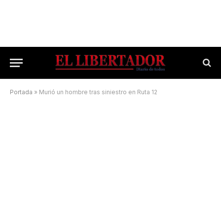
Portada
»
Murió un hombre tras siniestro en Ruta 12