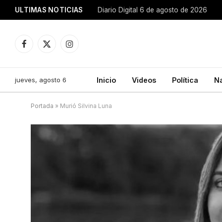
ULTIMAS NOTICIAS
Diario Digital 6 de agosto de 2026
Facebook
X
Instagram
(Twitter)
jueves, agosto 6
Inicio
Videos
Política
N
Portada
»
Murió Silvina Luna