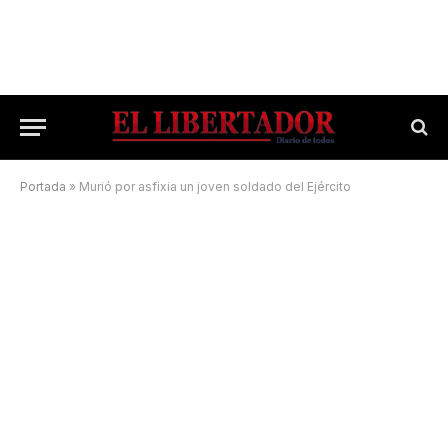
Portada
»
Murió por asfixia un joven soldado del Ejército