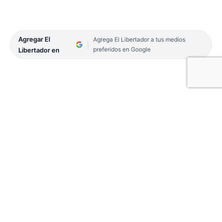
Agregar El
Agrega El Libertador a tus medios
preferidos en Google
Libertador en
Un trágico hecho ocurrió ayer a pocos metros del
acceso a Santa Lucía, donde un ciclista de 72 años
falleció tras ser colisionado por un automóvil. El
automovilista se dio a la fuga, pero luego fue
localizado.
Según informaron desde la Policía, el siniestro