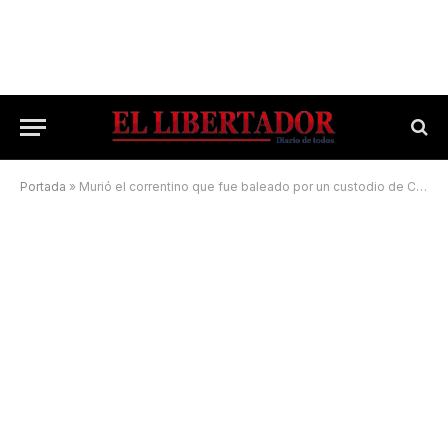
Portada
»
Murió el correntino que fue baleado por un custodio de Cristina Kirchner