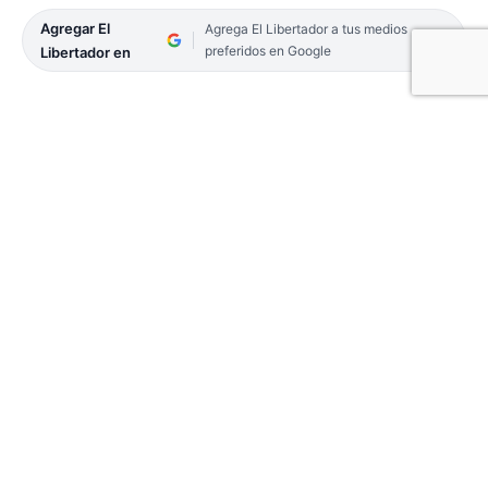
Agregar El
Agrega El Libertador a tus medios
preferidos en Google
Libertador en
El viernes en la noche, un grupo de agentes de la
Policía provincial llevaron a cabo un importante
operativo contra el narcomenudeo en la Capital. El
resultado fue el esperado ya que desbarataron un
kiosco de drogas que funcionaba en un populoso
barrio de la ciudad y, además, detuvieron a una
mujer que es hasta el momento, la presunta
responsable de administrar el lugar.