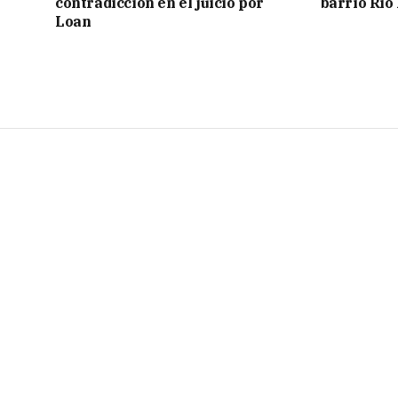
contradicción en el juicio por
barrio Río
Loan