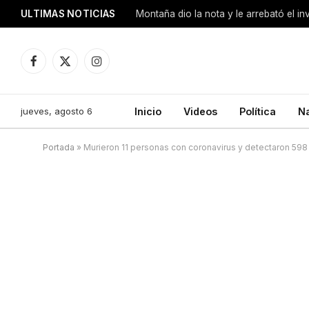
ULTIMAS NOTICIAS
Montaña dio la nota y le arrebató el i
Facebook
X
Instagram
(Twitter)
jueves, agosto 6
Inicio
Videos
Política
N
Portada
»
Murieron 11 personas con coronavirus y detectaron 598