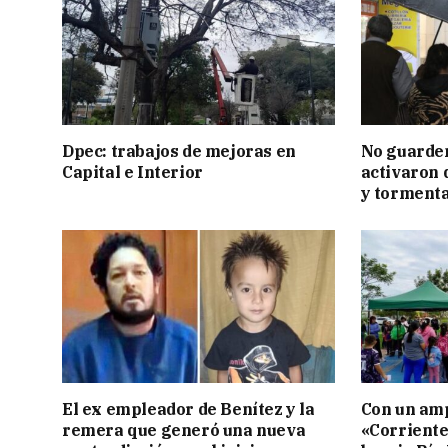
Dpec: trabajos de mejoras en
No guarden
Capital e Interior
activaron d
y tormenta
El ex empleador de Benítez y la
Con un amp
remera que generó una nueva
«Corriente