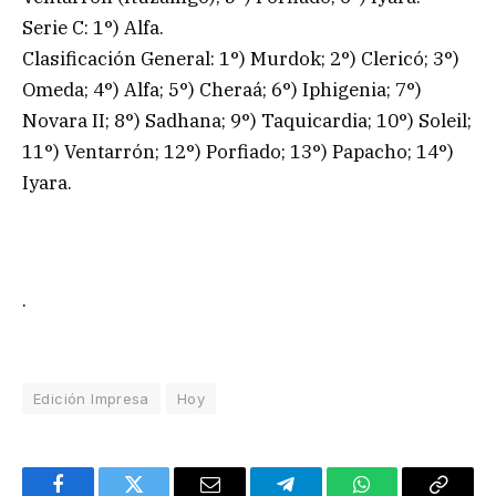
Serie C: 1°) Alfa.
Clasificación General: 1°) Murdok; 2°) Clericó; 3°)
Omeda; 4°) Alfa; 5°) Cheraá; 6°) Iphigenia; 7°)
Novara II; 8°) Sadhana; 9°) Taquicardia; 10°) Soleil;
11°) Ventarrón; 12°) Porfiado; 13°) Papacho; 14°)
Iyara.
.
Edición Impresa
Hoy