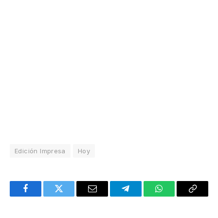
Edición Impresa
Hoy
Facebook
Twitter
Email
Telegram
WhatsApp
Copy
Link