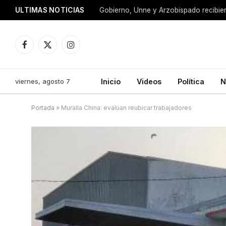
ULTIMAS NOTICIAS
Facebook
X
Instagram
(Twitter)
viernes, agosto 7
Inicio
Videos
Política
N
Portada
»
Muralla China: evalúan reubicar trabajadores