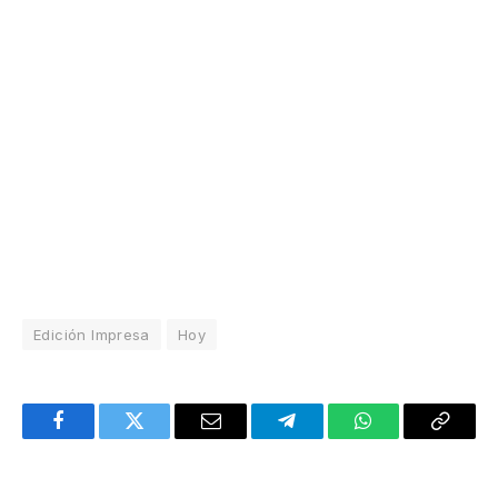
Edición Impresa
Hoy
Facebook
Twitter
Email
Telegram
WhatsApp
Copy
Link