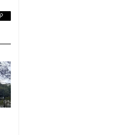
p
Copy
Link