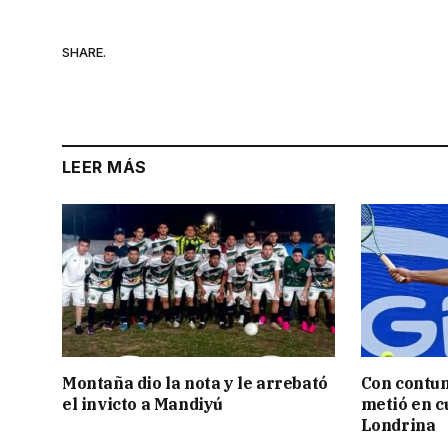
SHARE.
LEER MÁS
Montaña dio la nota y le arrebató
Con contun
el invicto a Mandiyú
metió en c
Londrina