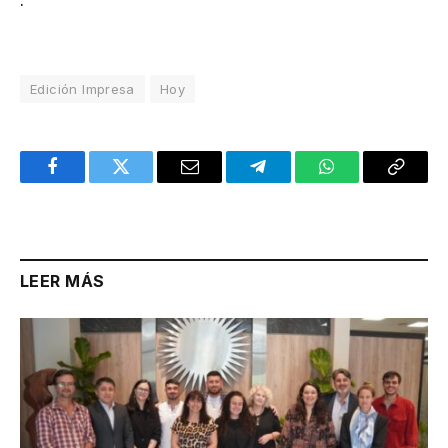
Edición Impresa
Hoy
Facebook
Twitter
Email
Telegram
WhatsApp
Copy
Link
LEER MÁS