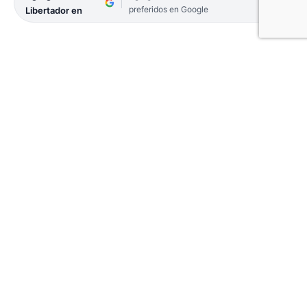
preferidos en Google
Libertador en
El parte oficial de la provincia informó que, en la
jornada de ayer no se registraron nuevas muertes
por coronavirus. Un dato esperanzador ya que, de
los últimos diez días, en cinco jornadas no se
tuvieron que lamentar víctimas por la pandemia.
«Todo el equipo de salud está muy contento por
estos resultados», aseguró el director del Área
Covid del Hospital de Campaña, Fernando
Achinelli, en diálogo con EL LIBERTADOR. Donde