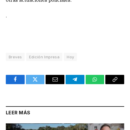
otras actuaciones policiales.
.
Breves
Edición Impresa
Hoy
Facebook
Twitter
Email
Telegram
WhatsApp
Copy
Link
LEER MÁS