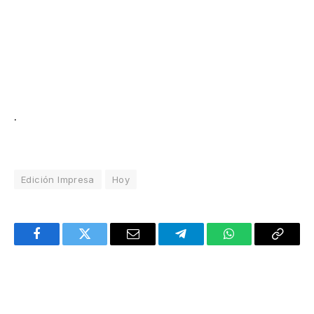
.
Edición Impresa
Hoy
Facebook
Twitter
Email
Telegram
WhatsApp
Copy
Link