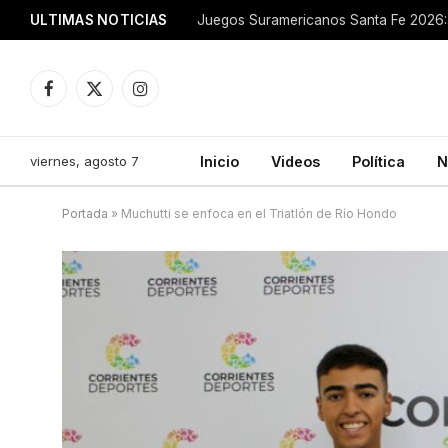
ULTIMAS NOTICIAS
Juegos Suramericanos Santa Fe 2026: 
Facebook
X
Instagram
(Twitter)
viernes, agosto 7
Inicio
Videos
Política
N
Portada
»
Muchutti se enfoca en el Triatlón de Río Hondo