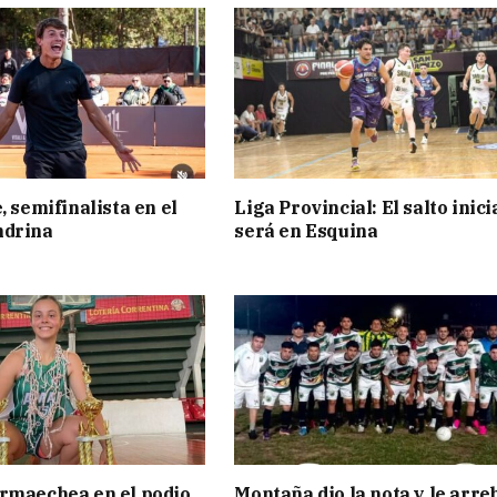
, semifinalista en el
Liga Provincial: El salto inici
ndrina
será en Esquina
rmaechea en el podio
Montaña dio la nota y le arre