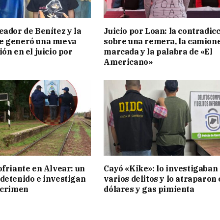
eador de Benítez y la
Juicio por Loan: la contradic
e generó una nueva
sobre una remera, la camion
ón en el juicio por
marcada y la palabra de «El
Americano»
ofriante en Alvear: un
Cayó «Kike»: lo investigaban
detenido e investigan
varios delitos y lo atraparon
 crimen
dólares y gas pimienta