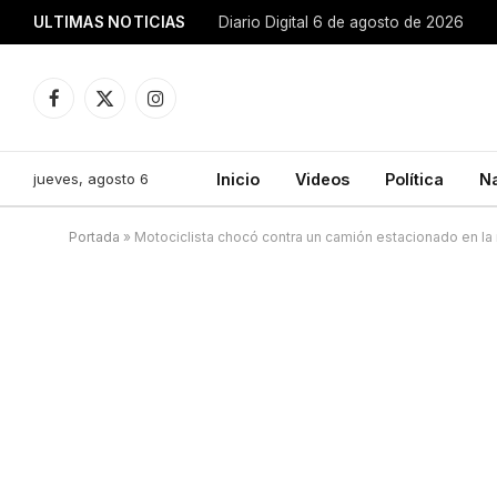
ULTIMAS NOTICIAS
Diario Digital 6 de agosto de 2026
Facebook
X
Instagram
(Twitter)
jueves, agosto 6
Inicio
Videos
Política
N
Portada
»
Motociclista chocó contra un camión estacionado en la r