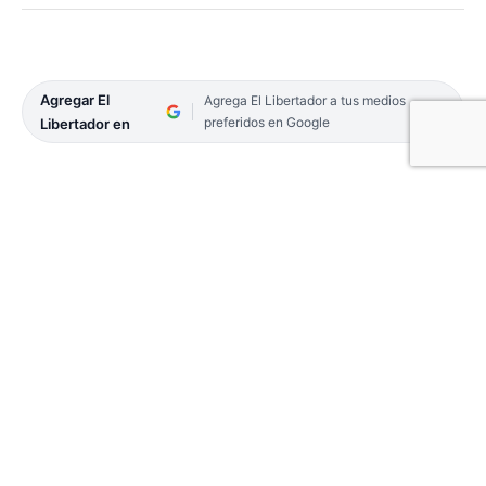
Agregar El
Agrega El Libertador a tus medios
preferidos en Google
Libertador en
La vigencia de lo extraordinario no entiende de
plazos ni de calendarios. En el estadio de Kansas
City, la Selección Argentina puso en marcha su
ilusión mundialista con una sólida victoria por 3-0
ante Argelia, en un estreno por el Grupo J que