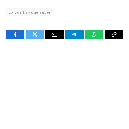
Lo que hay que saber
Facebook
Twitter
Email
Telegram
WhatsApp
Copy
Link