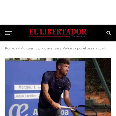
Portada
»
Monzón no pudo avanzar y Midón va por el pase a cuartos de final