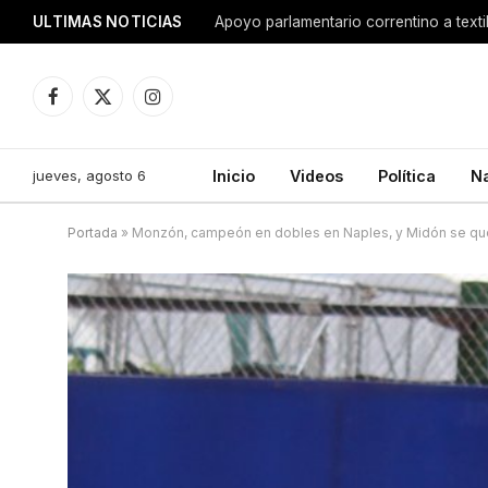
ULTIMAS NOTICIAS
Apoyo parlamentario correntino a texti
Facebook
X
Instagram
(Twitter)
jueves, agosto 6
Inicio
Videos
Política
N
Portada
»
Monzón, campeón en dobles en Naples, y Midón se que