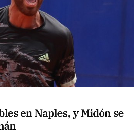
les en Naples, y Midón se
umán