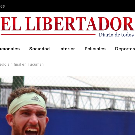
les
acionales
Sociedad
Interior
Policiales
Deportes
dó sin final en Tucumán