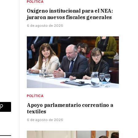
POLÍTICA
Oxígeno institucional para el NEA:
juraron nuevos fiscales generales
6 de agosto de 2026
POLÍTICA
Apoyo parlamentario correntino a
textiles
p
Copy
6 de agosto de 2026
Link