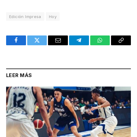
Edición Impresa
Hoy
Facebook
Twitter
Email
Telegram
WhatsApp
Copy
Link
LEER MÁS