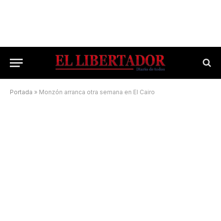
Portada
»
Monzón arranca otra semana en El Cairo