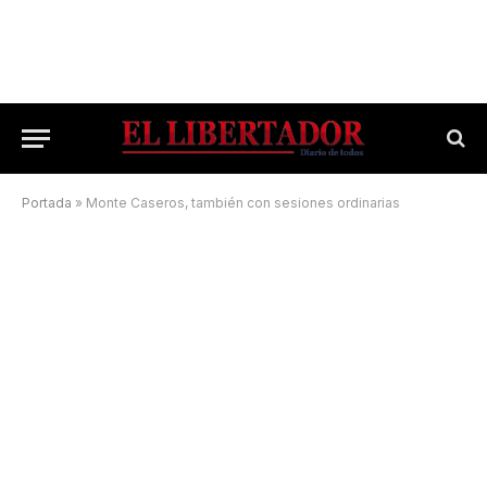
Portada
»
Monte Caseros, también con sesiones ordinarias