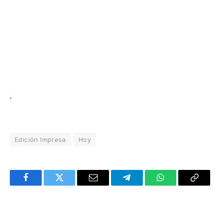
.
Edición Impresa
Hoy
Facebook
Twitter
Email
Telegram
WhatsApp
Copy
Link