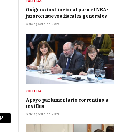
POLÍTICA
Oxígeno institucional para el NEA:
juraron nuevos fiscales generales
6 de agosto de 2026
POLÍTICA
Apoyo parlamentario correntino a
textiles
6 de agosto de 2026
p
Copy
Link