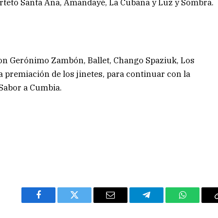
uarteto Santa Ana, Amandayé, La Cubana y Luz y Sombra.
con Gerónimo Zambón, Ballet, Chango Spaziuk, Los
a premiación de los jinetes, para continuar con la
 Sabor a Cumbia.
Facebook
Twitter
Email
Telegram
WhatsAp