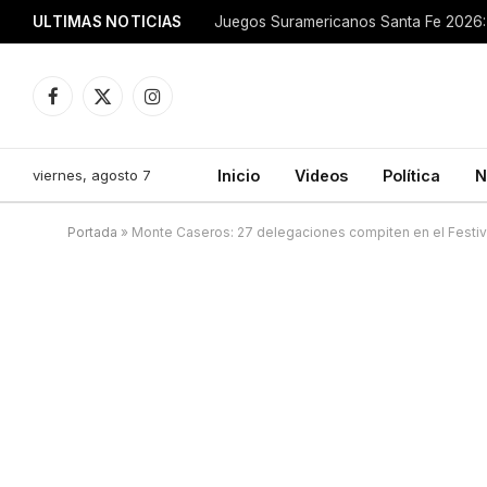
ULTIMAS NOTICIAS
Juegos Suramericanos Santa Fe 2026: 
Facebook
X
Instagram
(Twitter)
viernes, agosto 7
Inicio
Videos
Política
N
Portada
»
Monte Caseros: 27 delegaciones compiten en el Festiv