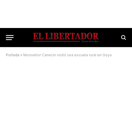
Portada
»
Monseñor Canecín visitó una escuela rural en Goya