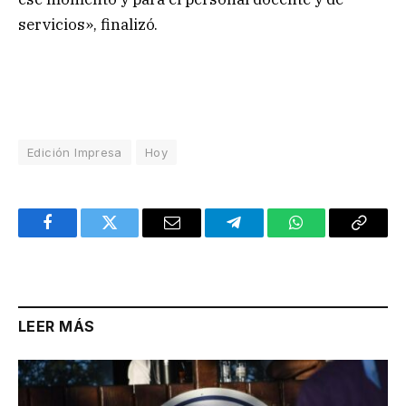
servicios», finalizó.
Edición Impresa
Hoy
Facebook
Twitter
Email
Telegram
WhatsApp
Copy
Link
LEER MÁS