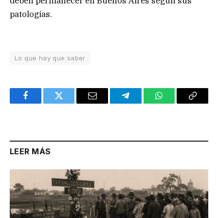
deben permanecer en Buenos Aires según sus
patologías.
Lo que hay que saber
Facebook
Twitter
Email
Telegram
WhatsApp
Copy
Link
LEER MÁS