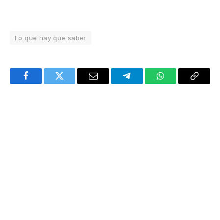
Lo que hay que saber
Facebook
Twitter
Email
Telegram
WhatsApp
Copy
Link