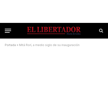
Portada
»
Mitá Rorí, a medio siglo de su inauguración