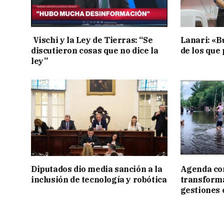
Vischi y la Ley de Tierras: “Se
Lanari: «B
discutieron cosas que no dice la
de los que
ley”
Diputados dio media sanción a la
Agenda con
inclusión de tecnología y robótica
transforma
gestiones 