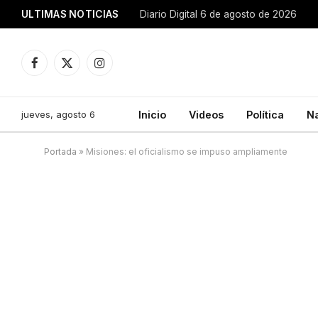
ULTIMAS NOTICIAS
Diario Digital 6 de agosto de 2026
Facebook
X
Instagram
(Twitter)
jueves, agosto 6
Inicio
Videos
Política
N
Portada
»
Misiones: el oficialismo se impuso ampliamente