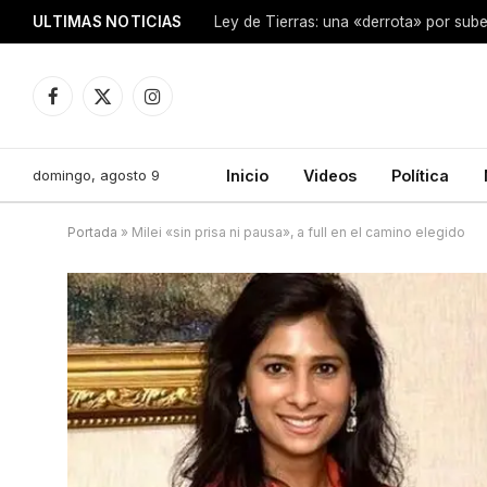
ULTIMAS NOTICIAS
Ley de Tierras: una «derrota» por sube
Facebook
X
Instagram
(Twitter)
domingo, agosto 9
Inicio
Videos
Política
Portada
»
Milei «sin prisa ni pausa», a full en el camino elegido