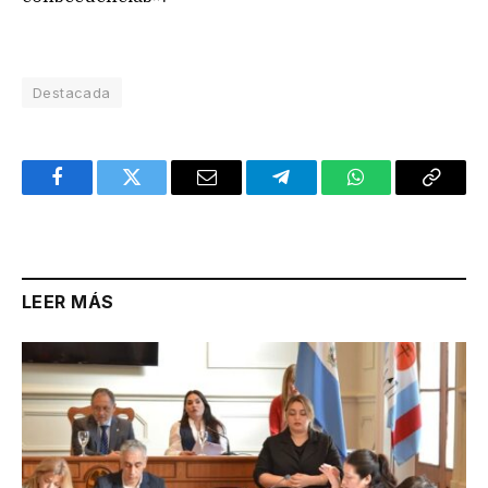
Destacada
Facebook
Twitter
Email
Telegram
WhatsApp
Copy
Link
LEER MÁS