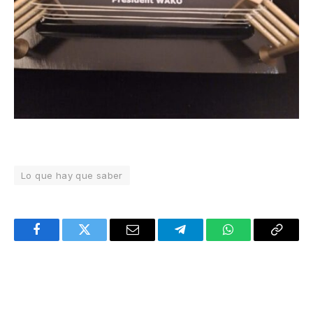
Lo que hay que saber
Facebook
Twitter
Email
Telegram
WhatsApp
Copy
Link