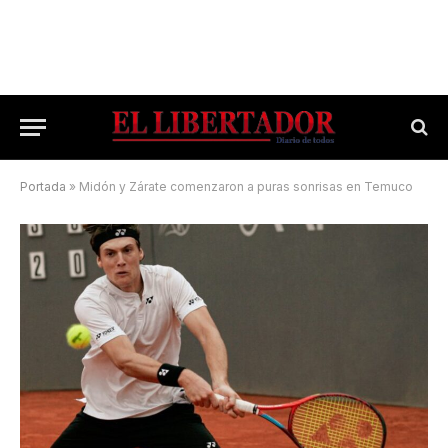
Portada
»
Midón y Zárate comenzaron a puras sonrisas en Temuco