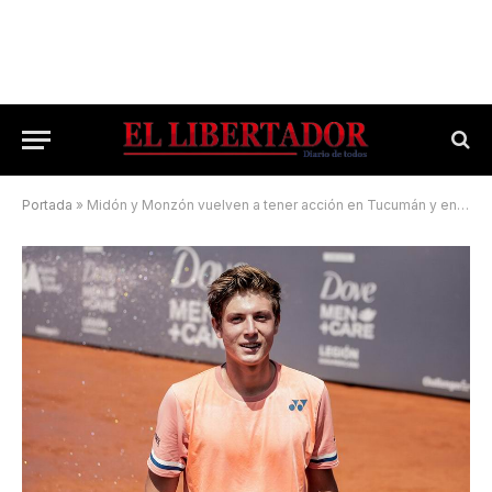
Portada
»
Midón y Monzón vuelven a tener acción en Tucumán y en Naples