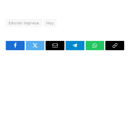
Edición Impresa
Hoy
Facebook
Twitter
Email
Telegram
WhatsApp
Copy
Link