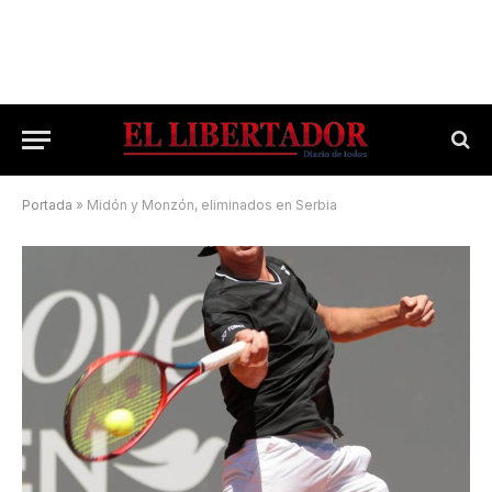
Portada
»
Midón y Monzón, eliminados en Serbia