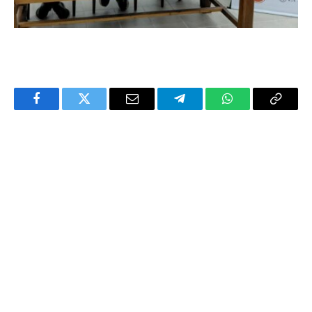
Facebook
Twitter
Email
Telegram
WhatsApp
Copy
Link