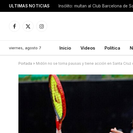
ULTIMAS NOTICIAS
Insólito: multan al Club Barcelona de 
Facebook
X
Instagram
(Twitter)
viernes, agosto 7
Inicio
Videos
Política
N
Portada
»
Midón no se toma pausas y tiene acción en Santa Cruz d