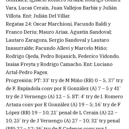
Vara, Lucas Cerain, Juan Vallejos Barbis y Julián
Villota. Ent: Julián Del Villar.
Regatas 24: Oscar Marchioni, Facundo Baldi y
Franco Deriu; Mauro Arias, Agustín Sandoval;
Lautaro Zaragoza, Sergio Sandoval y Lautaro
Insaurralde; Facundo Allevi y Marcelo Miño;
Rodrigo Ojeda, Pedro Bojanich, Federico Vidondo,
Isaías Freyta y Rodrigo Camacho. Ent: Luciano
Artal-Pedro Fages.
Progresión: PT: 33’ try de M Miño (RR) 0 – 5, 37’ try
de F. Espíndola conv por E González (A) 7 – 5 y 41’
try de J Vernengo (A) 12 – 5. ST: 4’ try de I. Romero
Artaza conv por E González (A) 19 – 5; 16’ try de F
López (RR) 19 – 10; 21’ penal de L Cerain (A) 22 –
10; 25’ try de J Vernengo (A) 27 – 10; 32’ try penal
(RR) 27 – 17; 36’ try de F Cadenas conv por L