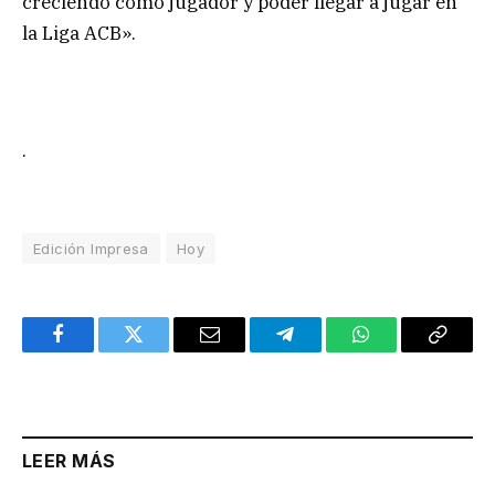
creciendo como jugador y poder llegar a jugar en
la Liga ACB».
.
Edición Impresa
Hoy
Facebook
Twitter
Email
Telegram
WhatsApp
Copy
Link
LEER MÁS