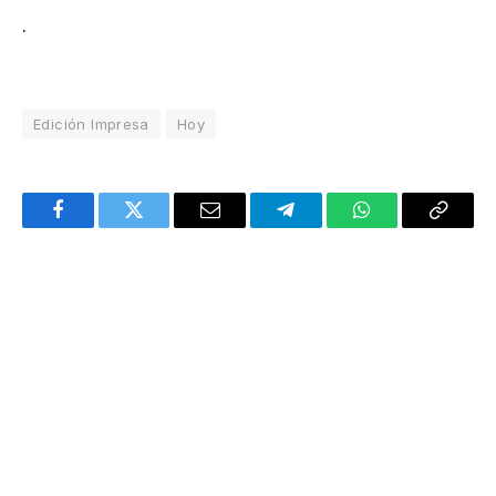
.
Edición Impresa
Hoy
Facebook
Twitter
Email
Telegram
WhatsApp
Copy
Link