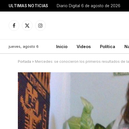
ULTIMAS NOTICIAS
Diario Digital 6 de agosto de 2026
Facebook
X
Instagram
(Twitter)
jueves, agosto 6
Inicio
Videos
Política
N
Portada
»
Mercedes: se conocieron los primeros resultados de la