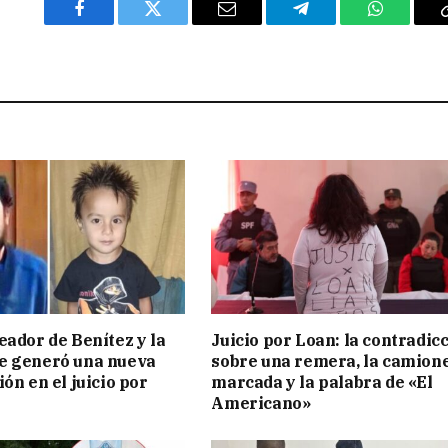
Facebook
Twitter
Email
Telegram
WhatsAp
eador de Benítez y la
Juicio por Loan: la contradic
e generó una nueva
sobre una remera, la camion
ón en el juicio por
marcada y la palabra de «El
Americano»