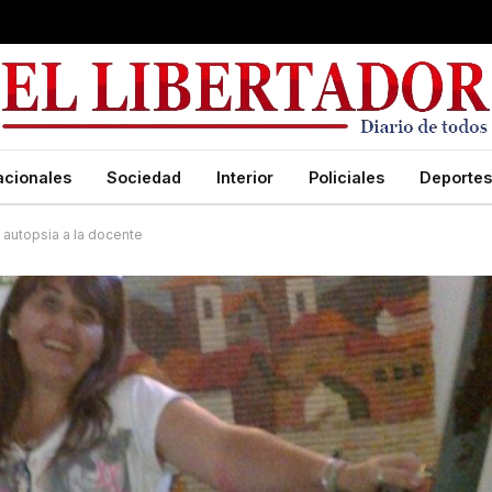
acionales
Sociedad
Interior
Policiales
Deportes
 autopsia a la docente