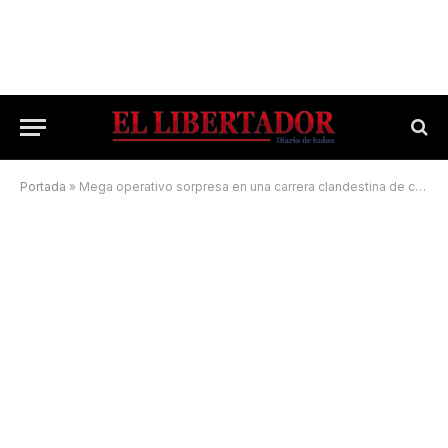
Portada
»
Mega operativo sorpresa en una carrera clandestina de caballos terminó con 47 demorados