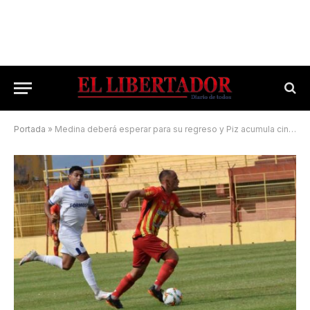
Portada
»
Medina deberá esperar para su regreso y Piz acumula cinco amarillas