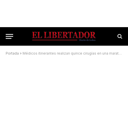
Portada
»
Médicos itinerantes realizan quince cirugías en una maratónica jornada