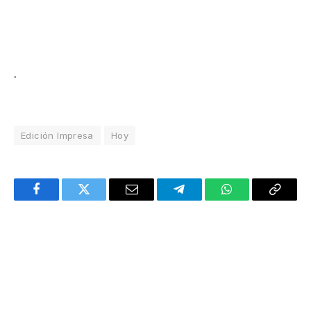
.
Edición Impresa
Hoy
Facebook
Twitter
Email
Telegram
WhatsApp
Copy
Link