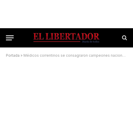
Portada
»
Médicos correntinos se consagraron campeones nacionales en básquet