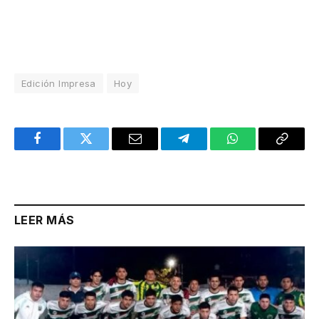
Edición Impresa
Hoy
Facebook
Twitter
Email
Telegram
WhatsApp
Copy
Link
LEER MÁS