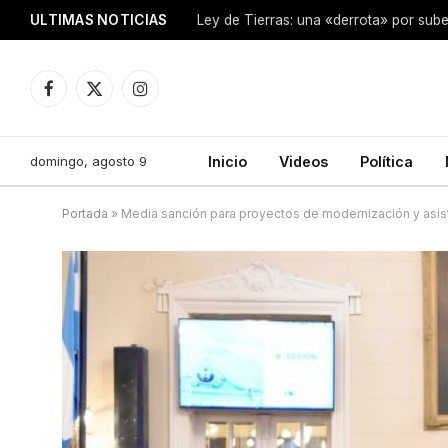
ULTIMAS NOTICIAS
Ley de Tierras: una «derrota» por sube
Facebook
X
Instagram
(Twitter)
domingo, agosto 9
Inicio
Videos
Política
Portada
»
Media sanción para proyectos de modernización y asist