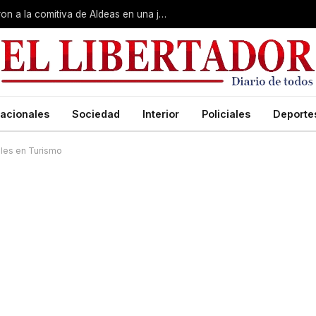
Gobierno, Unne y Arzobispado recibieron a la comitiva de Aldeas en una jornada de reuniones estratégicas
acionales
Sociedad
Interior
Policiales
Deporte
ales en Turismo