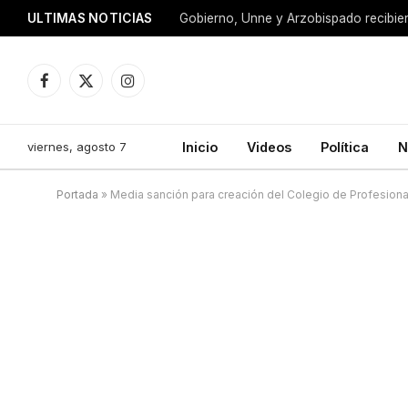
ULTIMAS NOTICIAS
Facebook
X
Instagram
(Twitter)
viernes, agosto 7
Inicio
Videos
Política
N
Portada
»
Media sanción para creación del Colegio de Profesion