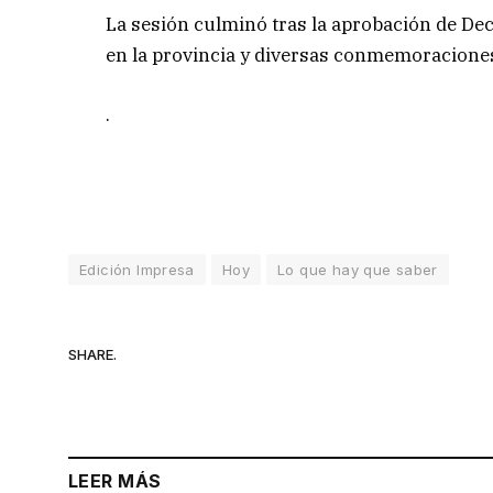
La sesión culminó tras la aprobación de Decl
en la provincia y diversas conmemoracione
.
Edición Impresa
Hoy
Lo que hay que saber
SHARE.
LEER MÁS