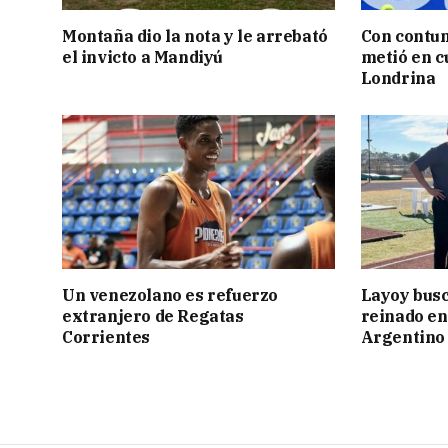
Montaña dio la nota y le arrebató
Con contun
el invicto a Mandiyú
metió en c
Londrina
Un venezolano es refuerzo
Layoy busc
extranjero de Regatas
reinado e
Corrientes
Argentino 