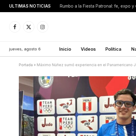
ULTIMAS NOTICIAS
Facebook
X
Instagram
(Twitter)
jueves, agosto 6
Inicio
Videos
Política
N
Portada
»
Máximo Núñez sumó experiencia en el Panamericano J