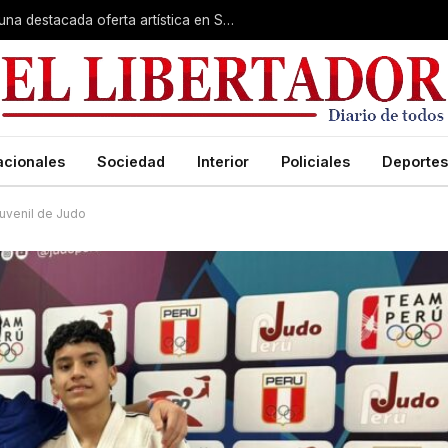
Rumbo a la Fiesta Patronal: fe, expo y una destacada oferta artística en San Roque
acionales
Sociedad
Interior
Policiales
Deportes
uvenil de Judo